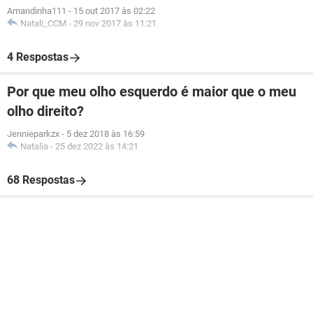
Amandinha111
-
15 out 2017 às 02:22
Natali_CCM
-
29 nov 2017 às 11:21
4 Respostas
Por que meu olho esquerdo é maior que o meu
olho direito?
Jennieparkzx
-
5 dez 2018 às 16:59
Natalia
-
25 dez 2022 às 14:21
68 Respostas