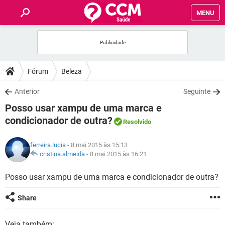
MENU
INÍCIO
FÓRUM
Fórum
Beleza
SAÚDE
Anterior
Seguinte
Posso usar xampu de uma marca e
FAMÍLIA
condicionador de outra?
Resolvido
NUTRIÇÃO
ferreira.lucia
- 8 mai 2015 às 15:13
cristina.almeida
-
8 mai 2015 às 16:21
BEM-ESTAR
Posso usar xampu de uma marca e condicionador de outra?
SEXUALIDADE
Share
GLOSSÁRIO
Veja também: