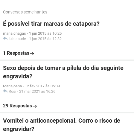
Conversas semelhantes
É possível tirar marcas de catapora?
maria.chagas
-
1 jun 2015 às 10:25
luis.saude
-
1 jun 2015 às 12:32
1 Respostas
Sexo depois de tomar a pílula do dia seguinte
engravida?
Mariajoana
-
12 fev 2017 às 05:39
Rosi
-
21 mar 2021 às 16:26
29 Respostas
Vomitei o anticoncepcional. Corro o risco de
engravidar?