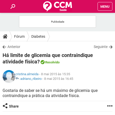
MENU
INÍCIO
FÓRUM
Fórum
Diabetes
SAÚDE
Anterior
Seguinte
Há limite de glicemia que contraindique
FAMÍLIA
atividade física?
Resolvido
NUTRIÇÃO
cristina.almeida
- 8 mai 2015 às 15:35
adriano_ribeiro
-
8 mai 2015 às 16:45
BEM-ESTAR
Gostaria de saber se há um máximo de glicemia que
contraindique a prática da atividade física.
SEXUALIDADE
Share
GLOSSÁRIO