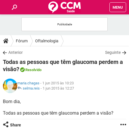
MENU
INÍCIO
FÓRUM
Fórum
Oftalmologia
SAÚDE
Anterior
Seguinte
Todas as pessoas que têm glaucoma perdem a
FAMÍLIA
visão?
Resolvido
NUTRIÇÃO
maria.chagas
- 1 jun 2015 às 10:23
selma.reis
-
1 jun 2015 às 12:27
BEM-ESTAR
Bom dia,
SEXUALIDADE
Todas as pessoas que têm glaucoma perdem a visão?
GLOSSÁRIO
Share