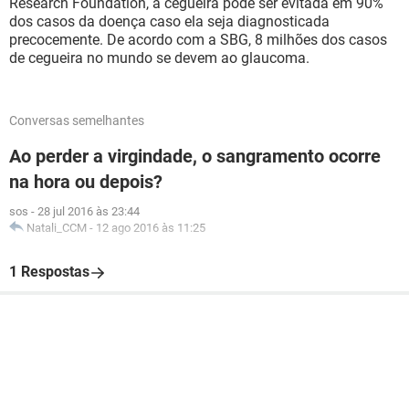
Research Foundation, a cegueira pode ser evitada em 90%
dos casos da doença caso ela seja diagnosticada
precocemente. De acordo com a SBG, 8 milhões dos casos
de cegueira no mundo se devem ao glaucoma.
Conversas semelhantes
Ao perder a virgindade, o sangramento ocorre
na hora ou depois?
sos
-
28 jul 2016 às 23:44
Natali_CCM
-
12 ago 2016 às 11:25
1 Respostas