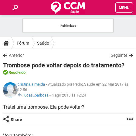
MENU
INÍCIO
FÓRUM
Fórum
Saúde
SAÚDE
Anterior
Seguinte
Trombose pode voltar depois do tratamento?
FAMÍLIA
Resolvido
cristina.almeida
- Atualizado por Pedro.Saude em 22 Mar 2017 às
NUTRIÇÃO
12:56
lucas_barbosa
-
4 ago 2015 às 12:24
BEM-ESTAR
Tratei uma trombose. Ela pode voltar?
SEXUALIDADE
Share
GLOSSÁRIO
Veja também: