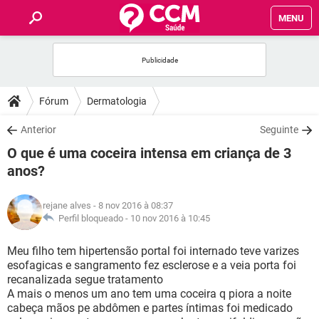
MENU
INÍCIO
FORUMS
Fórum
Dermatologia
SAÚDE
Anterior
Seguinte
O que é uma coceira intensa em criança de 3
FAMÍLIA
anos?
NUTRIÇÃO
rejane alves
- 8 nov 2016 à 08:37
Perfil bloqueado -
10 nov 2016 à 10:45
BEM-ESTAR
Meu filho tem hipertensão portal foi internado teve varizes
esofagicas e sangramento fez esclerose e a veia porta foi
SEXUALIDADE
recanalizada segue tratamento
A mais o menos um ano tem uma coceira q piora a noite
cabeça mãos pe abdômen e partes íntimas foi medicado
GLOSSÁRIO