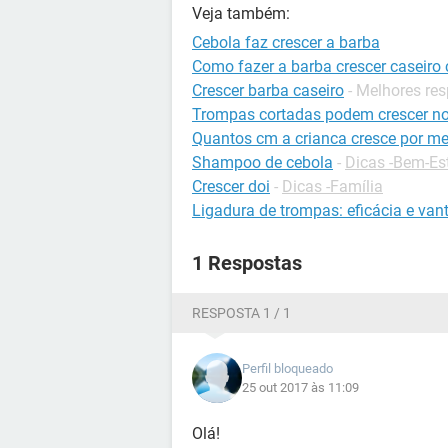
Veja também:
Cebola faz crescer a barba
Como fazer a barba crescer caseiro
Crescer barba caseiro
- Melhores re
Trompas cortadas podem crescer n
Quantos cm a crianca cresce por m
Shampoo de cebola
-
Dicas -Bem-Es
Crescer doi
-
Dicas -Família
Ligadura de trompas: eficácia e va
1 Respostas
RESPOSTA 1 / 1
Perfil bloqueado
25 out 2017 às 11:09
Olá!