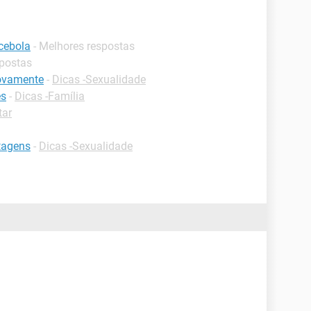
 cebola
- Melhores respostas
spostas
ovamente
-
Dicas -Sexualidade
es
-
Dicas -Família
tar
ntagens
-
Dicas -Sexualidade