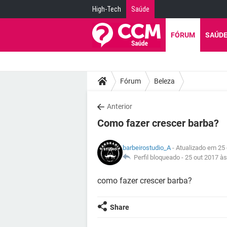
High-Tech
Saúde
FÓRUM
SAÚD
Fórum
Beleza
Anterior
Como fazer crescer barba?
barbeirostudio_A
- Atualizado em 25 
Perfil bloqueado -
25 out 2017 às
como fazer crescer barba?
Share