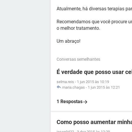
Atualmente, há diversas terapias pa
Recomendamos que você procure um e
o melhor tratamento.
Um abraço!
Conversas semelhantes
É verdade que posso usar ce
selma.reis
-
1 jun 2015 às 10:19
maria.chagas
-
1 jun 2015 às 12:21
1 Respostas
Como posso aumentar minha
josen9422
-
3 dez 2015 às 12:29