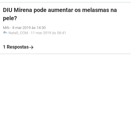
DIU Mirena pode aumentar os melasmas na
pele?
Mrb
-
8 mar 2019 às 14:30
Natali_CCM
-
11 mar 2019 às 08:41
1 Respostas