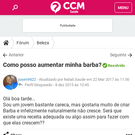
MENU
INÍCIO
FÓRUM
Fórum
Beleza
SAÚDE
Anterior
Seguinte
Como posso aumentar minha barba?
Resolvido
FAMÍLIA
josen9422
- Atualizado por Natali.Saude em 22 Mar 2017 às 11:56
NUTRIÇÃO
Perfil bloqueado -
8 dez 2015 às 10:45
Olá boa tarde...
BEM-ESTAR
Sou um jovem bastante careca, mas gostaria muito de criar
Barba e infelizmente naturalmente não cresce. Será que
SEXUALIDADE
existe uma receita adequada ou algo assim para fazer com
que elas crescem??
GLOSSÁRIO