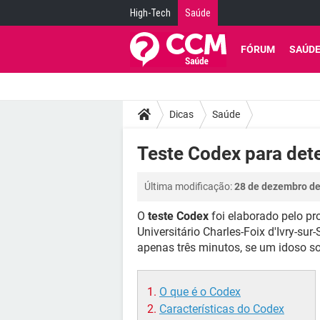
High-Tech
Saúde
FÓRUM
SAÚD
Dicas
Saúde
Teste Codex para det
Última modificação:
28 de dezembro de
O
teste Codex
foi elaborado pelo pr
Universitário Charles-Foix d'Ivry-sur
apenas três minutos, se um idoso s
O que é o Codex
Características do Codex