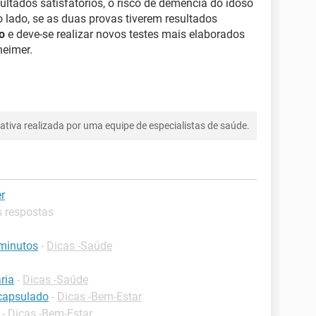
ltados satisfatórios, o risco de demência do idoso
o lado, se as duas provas tiverem resultados
o
e deve-se realizar novos testes mais elaborados
heimer.
tiva realizada por uma equipe de especialistas de saúde.
r
s respostas
 minutos
-
Dicas -Saúde
ria
-
Dicas -Saúde
capsulado
-
Dicas -Bem-Estar
-
Dicas -Bem-Estar