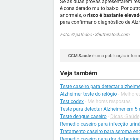
Se as duas provas apresentarem resu
é considerado muito baixo. Por outr
anormais, o
risco é bastante elevad
para confirmar o diagnóstico de Alz
Foto: © pathdoc - Shutterstock.com
CCM Saúde
é uma publicação informa
Veja também
Teste caseiro para detectar alzheime
Alzheimer teste do relógio
- Melhore
Test codex
- Melhores respostas
Teste para detectar Alzheimer em 5
Teste dengue caseiro
-
Dicas -Saúde
Remedio caseiro para infecção uriná
Tratamento caseiro para seroma en
Remedio caseiro para dor de barriga