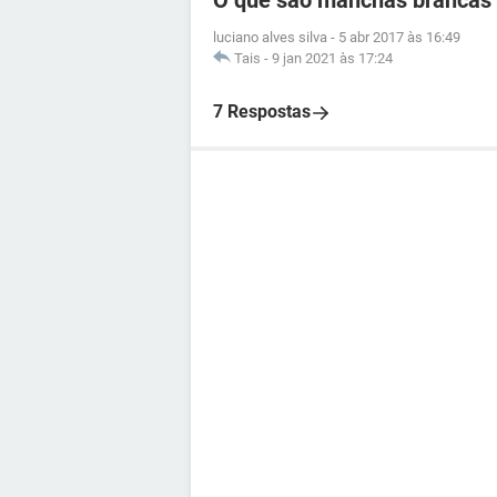
O que são manchas brancas 
luciano alves silva
-
5 abr 2017 às 16:49
Tais
-
9 jan 2021 às 17:24
7 Respostas