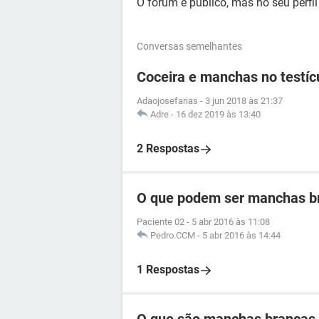
O fórum é público, mas no seu perfi
Conversas semelhantes
Coceira e manchas no testíc
Adaojosefarias
-
3 jun 2018 às 21:37
Adre
-
16 dez 2019 às 13:40
2 Respostas
O que podem ser manchas b
Paciente 02
-
5 abr 2016 às 11:08
Pedro.CCM
-
5 abr 2016 às 14:44
1 Respostas