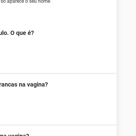
l só aparece o seu nome.
ulo. O que é?
rancas na vagina?