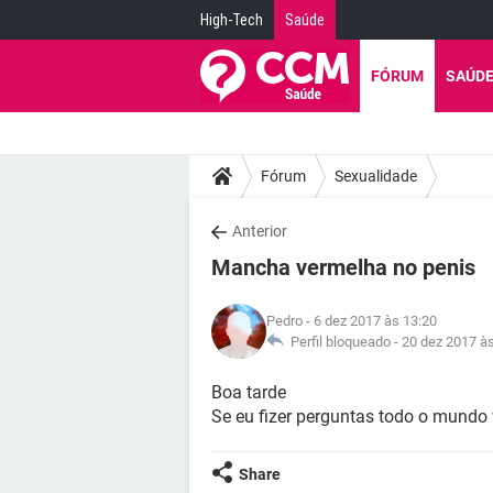
High-Tech
Saúde
FÓRUM
SAÚD
Fórum
Sexualidade
Anterior
Mancha vermelha no penis
Pedro
- 6 dez 2017 às 13:20
Perfil bloqueado -
20 dez 2017 à
Boa tarde
Se eu fizer perguntas todo o mundo 
Share