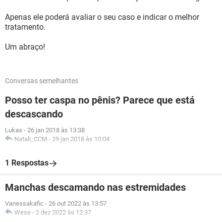
Apenas ele poderá avaliar o seu caso e indicar o melhor
tratamento.
Um abraço!
Conversas semelhantes
Posso ter caspa no pênis? Parece que está
descascando
Lukas
-
26 jan 2018 às 13:38
Natali_CCM
-
29 jan 2018 às 10:04
1 Respostas
Manchas descamando nas estremidades
Vanessakafic
-
26 out 2022 às 13:57
Wese
-
2 dez 2022 às 12:37