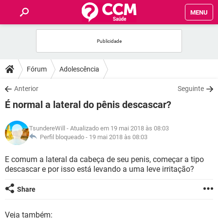
MENU
INÍCIO
FÓRUM
Fórum
Adolescência
SAÚDE
Anterior
Seguinte
É normal a lateral do pênis descascar?
FAMÍLIA
TsundereWill
- Atualizado em 19 mai 2018 às 08:03
NUTRIÇÃO
Perfil bloqueado -
19 mai 2018 às 08:03
E comum a lateral da cabeça de seu penis, começar a tipo
BEM-ESTAR
descascar e por isso está levando a uma leve irritação?
SEXUALIDADE
Share
GLOSSÁRIO
Veja também: