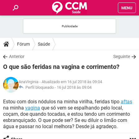
MENU
INÍCIO
FÓRUM
Fórum
Saúde
SAÚDE
Anterior
Seguinte
O que são feridas na vagina e corrimento?
FAMÍLIA
AnaVirginia
- Atualizado em 16 jul 2018 às 09:04
NUTRIÇÃO
Perfil bloqueado -
16 jul 2018 às 09:04
Estou com dois nódulos na minha virilha, feridas tipo
aftas
BEM-ESTAR
na minha
vagina
que só vem se espalhando pelo local,
coçam, doe quando tocadas, e estou tendo um corrimento
SEXUALIDADE
esbranquiçado. O que pode ser? Se eu diluir o limão com
água e passar no local melhora? Desde já agradeço.
GLOSSÁRIO