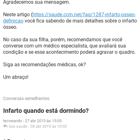
Agradecemos sua mensagem.
Neste artigo (
https://saude.ccm.net/faq/1287-infarto-osseo-
definicao
você fica sabendo de mais detalhes sobre o infarto
ósseo.
No caso da sua filha, porém, recomendamos que você
converse com um médico especialista, que avaliará sua
condição e se esse acontecimento poderá agravar o quadro.
Siga as recomendações médicas, ok?
Um abraço!
Conversas semelhantes
Infarto quando está dormindo?
tecneando
-
27 abr 2015 às 15:05
luis.saude
-
28 abr 2015 às 10:02