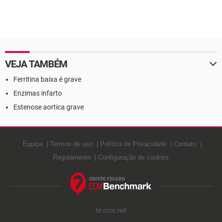
VEJA TAMBÉM
Ferritina baixa é grave
Enzimas infarto
Estenose aortica grave
Equipe
Termos de uso
Política de Privacidade
Contato
Regulamento
Configuração de cookies
br.ccm.net