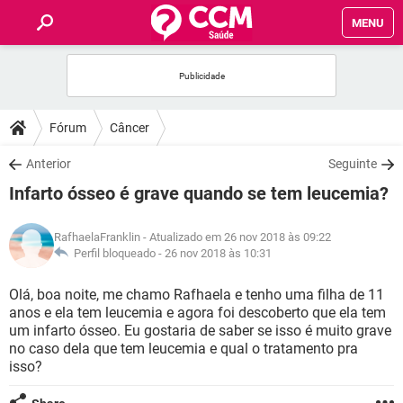
MENU
INÍCIO
FÓRUM
Fórum
Câncer
SAÚDE
Anterior
Seguinte
Infarto ósseo é grave quando se tem leucemia?
FAMÍLIA
RafhaelaFranklin
- Atualizado em 26 nov 2018 às 09:22
NUTRIÇÃO
Perfil bloqueado -
26 nov 2018 às 10:31
Olá, boa noite, me chamo Rafhaela e tenho uma filha de 11
BEM-ESTAR
anos e ela tem leucemia e agora foi descoberto que ela tem
um infarto ósseo. Eu gostaria de saber se isso é muito grave
SEXUALIDADE
no caso dela que tem leucemia e qual o tratamento pra
isso?
GLOSSÁRIO