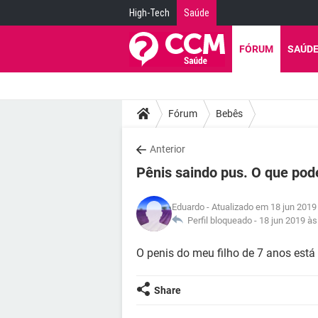
High-Tech
Saúde
FÓRUM
SAÚD
Fórum
Bebês
Anterior
Pênis saindo pus. O que pod
Eduardo
- Atualizado em 18 jun 2019
Perfil bloqueado -
18 jun 2019 às
O penis do meu filho de 7 anos está
Share