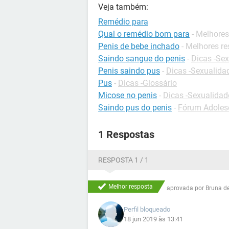
Veja também:
Remédio para
Qual o remédio bom para
- Melhores
Penis de bebe inchado
- Melhores r
Saindo sangue do penis
-
Dicas -Se
Penis saindo pus
-
Dicas -Sexualida
Pus
-
Dicas -Glossário
Micose no penis
-
Dicas -Sexualidad
Saindo pus do penis
-
Fórum Adoles
1 Respostas
RESPOSTA 1 / 1
Melhor resposta
aprovada por
Bruna d
Perfil bloqueado
18 jun 2019 às 13:41