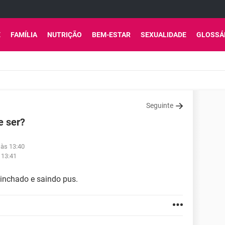
E
FAMÍLIA
NUTRIÇÃO
BEM-ESTAR
SEXUALIDADE
GLOSSÁ
Seguinte
e ser?
 às 13:40
 13:41
 inchado e saindo pus.