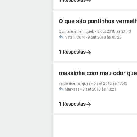
O que são pontinhos vermel
GuilhermeHenriqueb
-
8 out 2018 às 21:43
Natali_CCM
-
9 out 2018 às 05:26
1 Respostas
massinha com mau odor que s
valdenicemarques
-
6 set 2018 às 17:43
Marvsss
-
8 set 2018 às 13:21
1 Respostas