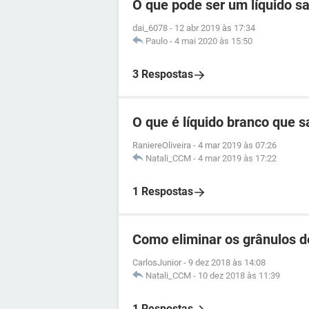
O que pode ser um líquido s
dai_6078
-
12 abr 2019 às 17:34
Paulo
-
4 mai 2020 às 15:50
3 Respostas
O que é líquido branco que s
RaniereOliveira
-
4 mar 2019 às 07:26
Natali_CCM
-
4 mar 2019 às 17:22
1 Respostas
Como eliminar os grânulos d
CarlosJunior
-
9 dez 2018 às 14:08
Natali_CCM
-
10 dez 2018 às 11:39
1 Respostas