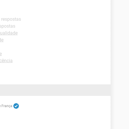
 respostas
espostas
xualidade
de
e
cência
e França