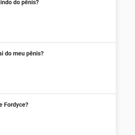
aindo do pênis?
ai do meu pênis?
e Fordyce?