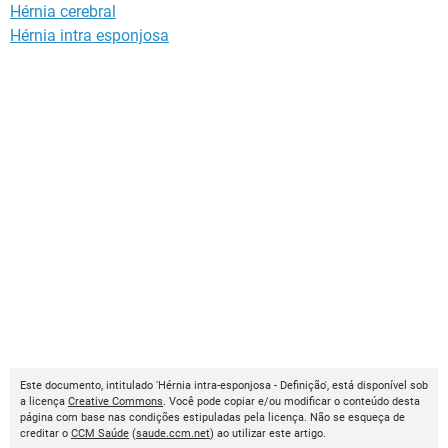
Hérnia cerebral
Hérnia intra esponjosa
Este documento, intitulado 'Hérnia intra-esponjosa - Definição', está disponível sob
a licença
Creative Commons
. Você pode copiar e/ou modificar o conteúdo desta
página com base nas condições estipuladas pela licença. Não se esqueça de
creditar o
CCM Saúde
(
saude.ccm.net
) ao utilizar este artigo.