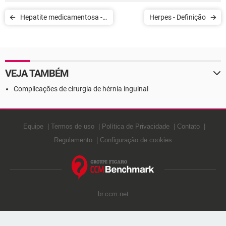
Hepatite medicamentosa -
Herpes - Definição
Definição
VEJA TAMBÉM
Complicações de cirurgia de hérnia inguinal
Equipe
Termos de uso
Política de Privacidade
Contato
Regulamento
Configuração de cookies
br.ccm.net