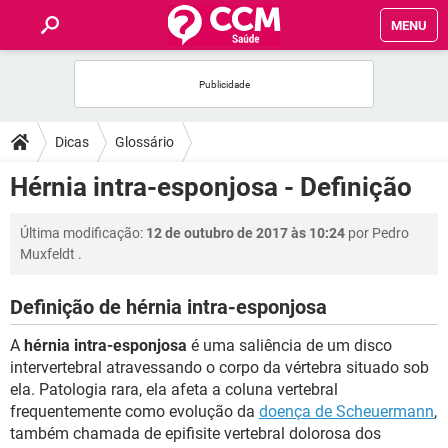
MENU
INÍCIO
FÓRUM
Dicas
Glossário
SAÚDE
Hérnia intra-esponjosa - Definição
FAMÍLIA
Última modificação:
12 de outubro de 2017 às 10:24
por
Pedro
Muxfeldt
.
NUTRIÇÃO
Definição de hérnia intra-esponjosa
BEM-ESTAR
A
hérnia intra-esponjosa
é uma saliência de um disco
intervertebral atravessando o corpo da vértebra situado sob
SEXUALIDADE
ela. Patologia rara, ela afeta a coluna vertebral
frequentemente como evolução da
doença de Scheuermann
,
também chamada de epifisite vertebral dolorosa dos
GLOSSÁRIO