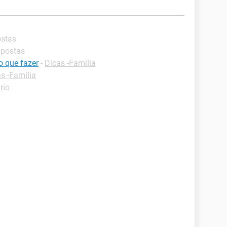
ostas
spostas
o que fazer
-
Dicas -Família
s -Família
rio