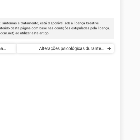
: sintomas e tratamento', está disponível sob a licença
Creative
onteúdo desta página com base nas condições estipuladas pela licença.
.ccm.net
) ao utilizar este artigo.
ma
Alterações psicológicas durante a
adolescência