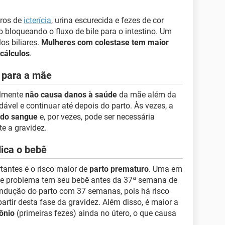
ros de
icterícia
, urina escurecida e fezes de cor
bloqueando o fluxo de bile para o intestino. Um
os biliares.
Mulheres com colestase tem maior
cálculos
.
 para a mãe
elmente
não causa danos à saúde
da mãe além da
ável e continuar até depois do parto. Às vezes, a
 do sangue
e, por vezes, pode ser necessária
e a gravidez.
dica o bebê
antes é o risco maior de
parto prematuro
. Uma em
te problema tem seu bebê antes da 37ª semana de
ndução do parto com 37 semanas, pois há risco
artir desta fase da gravidez. Além disso, é maior a
ônio
(primeiras fezes) ainda no útero, o que causa