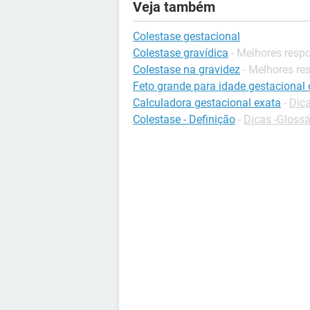
Veja também
Colestase gestacional
Colestase gravídica
- Melhores resp
Colestase na gravidez
- Melhores re
Feto grande para idade gestacional 
Calculadora gestacional exata
-
Dica
Colestase - Definição
-
Dicas -Glossá