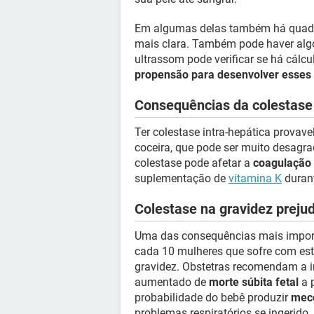
Em algumas delas também há quad
mais clara. Também pode haver algo 
ultrassom pode verificar se há cálcul
propensão para desenvolver esses 
Consequências da colestase
Ter colestase intra-hepática provav
coceira, que pode ser muito desagrad
colestase pode afetar a
coagulação
suplementação de
vitamina K
durant
Colestase na gravidez preju
Uma das consequências mais import
cada 10 mulheres que sofre com es
gravidez. Obstetras recomendam a i
aumentado de
morte súbita fetal
a p
probabilidade do bebê produzir
mec
problemas respiratórios se ingerido.