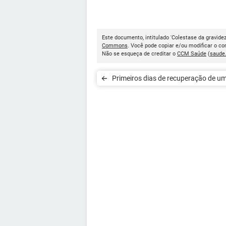
Este documento, intitulado 'Colestase da gravidez
Commons
. Você pode copiar e/ou modificar o c
Não se esqueça de creditar o
CCM Saúde
(
saude
Primeiros dias de recuperação de u
cesárea