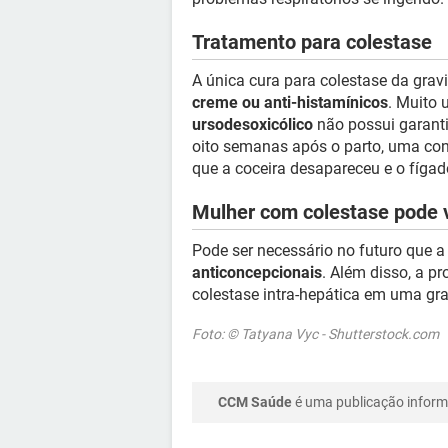
Tratamento para colestase
A única cura para colestase da grav
creme ou anti-histamínicos
. Muito 
ursodesoxicólico
não possui garantia
oito semanas após o parto, uma con
que a coceira desapareceu e o fíga
Mulher com colestase pode v
Pode ser necessário no futuro que a 
anticoncepcionais
. Além disso, a pr
colestase intra-hepática em uma gra
Foto: © Tatyana Vyc - Shutterstock.com
CCM Saúde
é uma publicação informa