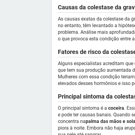
Causas da colestase da grav
As causas exatas da colestase da g
no entanto, têm levantado a hipótese
problema. Análise mais aprofundada
o que provoca esta condição entre a
Fatores de risco da colestas
Alguns especialistas acreditam que
que tem sua produção aumentada dur
Mulheres com essa condição teriam 
elevados desses hormônios e isso p
Principal sintoma da colesta
O principal sintoma é a
coceira
. Es
e pode ter causas banais. Quando se
concentra na
palma das mãos e sola
piora à noite. Embora não haja eru
sua pele até sangrar.