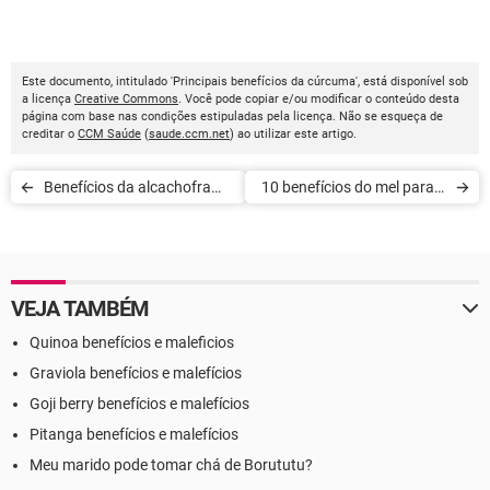
Este documento, intitulado 'Principais benefícios da cúrcuma', está disponível sob
a licença
Creative Commons
. Você pode copiar e/ou modificar o conteúdo desta
página com base nas condições estipuladas pela licença. Não se esqueça de
creditar o
CCM Saúde
(
saude.ccm.net
) ao utilizar este artigo.
Benefícios da alcachofra
10 benefícios do mel para a
para a saúde
saúde
VEJA TAMBÉM
Quinoa benefícios e maleficios
Graviola benefícios e malefícios
Goji berry benefícios e malefícios
Pitanga benefícios e malefícios
Meu marido pode tomar chá de Borututu?