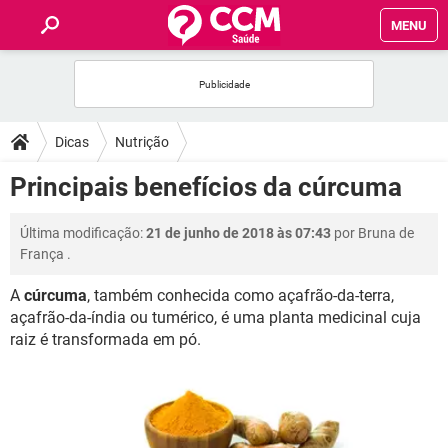
MENU
INÍCIO
FÓRUM
Dicas
Nutrição
SAÚDE
Principais benefícios da cúrcuma
FAMÍLIA
Última modificação:
21 de junho de 2018 às 07:43
por
Bruna de
França
.
NUTRIÇÃO
A
cúrcuma
, também conhecida como açafrão-da-terra,
açafrão-da-índia ou tumérico, é uma planta medicinal cuja
BEM-ESTAR
raiz é transformada em pó.
SEXUALIDADE
GLOSSÁRIO