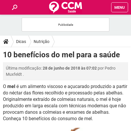
MENU
INÍCIO
FÓRUM
Dicas
Nutrição
SAÚDE
10 benefícios do mel para a saúde
FAMÍLIA
Última modificação:
28 de junho de 2018 às 07:02
por
Pedro
Muxfeldt
.
NUTRIÇÃO
O
mel
é um alimento viscoso e açucarado produzido a partir
do néctar das flores recolhido e processado pelas abelhas.
BEM-ESTAR
Originalmente extraído de colmeias naturais, o mel é hoje
produzido em larga escala com técnicas modernas que não
SEXUALIDADE
provocam danos a colmeias e enxames de abelhas.
Conheça 10 benefícios do consumo de mel.
GLOSSÁRIO