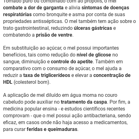
Tomado puro ou combinado com ao própolis, o mel
combate a dor de garganta
e alivia
sintomas de doenças
respiratórias
como bronquite e asma por conta de suas
propriedades antissépticas. O mel também tem ação sobre o
trato gastrointestinal, reduzindo
úlceras gástricas
e
combatendo a
prisão de ventre
.
Em substituição ao açúcar, o mel possui importantes
benefícios, tais como redução do
nível de glicose
no
sangue, diminuição e
controle do apetite
. Também em
comparativo com o consumo de açúcar, o mel ajuda a
reduzir a
taxa de triglicerídeos
e elevar a
concentração de
HDL
(colesterol bom).
A aplicação de mel diluído em água morna no couro
cabeludo pode auxiliar no
tratamento da caspa
. Por fim, a
medicina popular ensina - e estudos científicos recentes
comprovam - que o mel possui ação antibacteriana, sendo
eficaz, em casos onde não haja acesso a medicamentos,
para curar
feridas e queimaduras
.