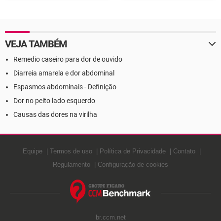
causas
VEJA TAMBÉM
Remedio caseiro para dor de ouvido
Diarreia amarela e dor abdominal
Espasmos abdominais - Definição
Dor no peito lado esquerdo
Causas das dores na virilha
Equipe
Termos de uso
Política de Privacidade
Contato
Regulamento
Configuração de cookies
br.ccm.net