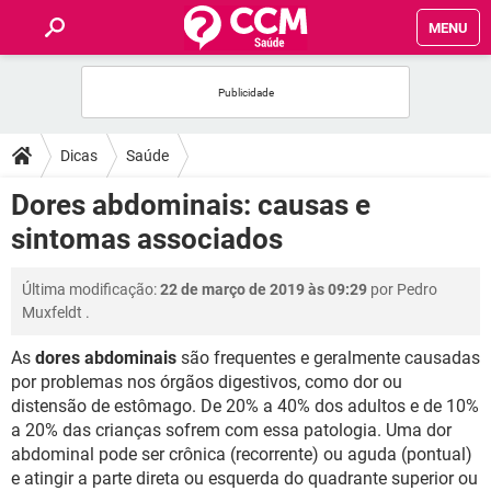
MENU
INÍCIO
FÓRUM
Dicas
Saúde
SAÚDE
Dores abdominais: causas e
sintomas associados
FAMÍLIA
Última modificação:
22 de março de 2019 às 09:29
por
Pedro
NUTRIÇÃO
Muxfeldt
.
As
dores abdominais
são frequentes e geralmente causadas
BEM-ESTAR
por problemas nos órgãos digestivos, como dor ou
distensão de estômago. De 20% a 40% dos adultos e de 10%
SEXUALIDADE
a 20% das crianças sofrem com essa patologia. Uma dor
abdominal pode ser crônica (recorrente) ou aguda (pontual)
GLOSSÁRIO
e atingir a parte direta ou esquerda do quadrante superior ou