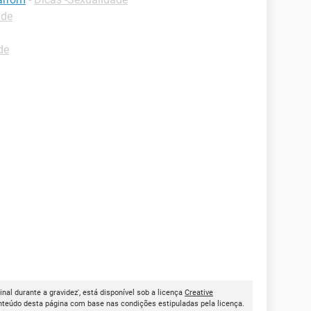
úde
de
al durante a gravidez', está disponível sob a licença
Creative
onteúdo desta página com base nas condições estipuladas pela licença.