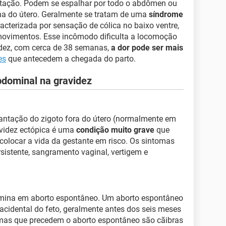
stação. Podem se espalhar por todo o abdômen ou
zona do útero. Geralmente se tratam de uma
síndrome
racterizada por sensação de cólica no baixo ventre,
movimentos. Esse incômodo dificulta a locomoção
videz, com cerca de 38 semanas,
a dor pode ser mais
es
que antecedem a chegada do parto.
bdominal na gravidez
lantação do zigoto fora do útero (normalmente em
avidez ectópica é uma
condição muito grave
que
colocar a vida da gestante em risco. Os sintomas
sistente, sangramento vaginal, vertigem e
mina em aborto espontâneo. Um aborto espontâneo
acidental do feto, geralmente antes dos seis meses
omas que precedem o aborto espontâneo são cãibras