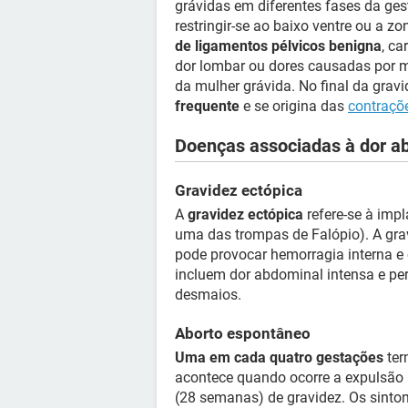
grávidas em diferentes fases da ge
restringir-se ao baixo ventre ou a 
de ligamentos pélvicos benigna
, ca
dor lombar ou dores causadas por 
da mulher grávida. No final da gra
frequente
e se origina das
contraçõ
Doenças associadas à dor a
Gravidez ectópica
A
gravidez ectópica
refere-se à imp
uma das trompas de Falópio). A gr
pode provocar hemorragia interna e 
incluem dor abdominal intensa e per
desmaios.
Aborto espontâneo
Uma em cada quatro gestações
ter
acontece quando ocorre a expulsão 
(28 semanas) de gravidez. Os sint