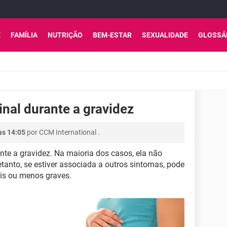
E
FAMÍLIA
NUTRIÇÃO
BEM-ESTAR
SEXUALIDADE
GLOSSÁ
nal durante a gravidez
às 14:05
por
CCM International
.
e a gravidez. Na maioria dos casos, ela não
tanto, se estiver associada a outros sintomas, pode
ais ou menos graves.