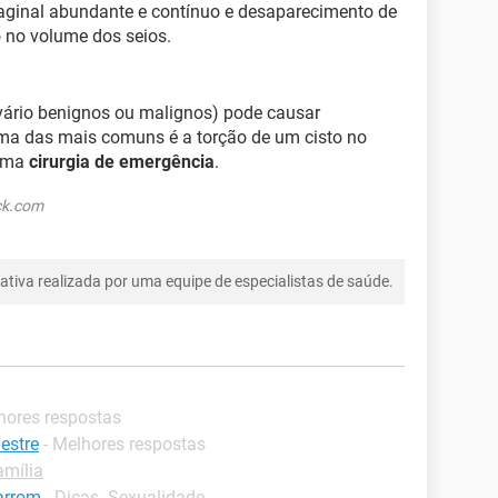
aginal abundante e contínuo e desaparecimento de
o no volume dos seios.
vário benignos ou malignos) pode causar
ma das mais comuns é a torção de um cisto no
 uma
cirurgia de emergência
.
ock.com
tiva realizada por uma equipe de especialistas de saúde.
hores respostas
estre
- Melhores respostas
amília
arrom
-
Dicas -Sexualidade