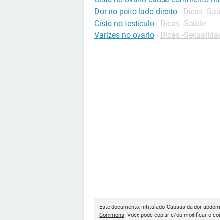
Dor no peito lado direito
-
Dicas -Sa
Cisto no testiculo
-
Dicas -Saúde
Varizes no ovario
-
Dicas -Sexualida
Este documento, intitulado 'Causas da dor abdomin
Commons
. Você pode copiar e/ou modificar o c