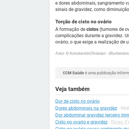
e dores abdominais, sangramento v
sinais de gravidez, como diminuiçã
Torção de cisto no ovário
A formação de
cistos
(tumores de o
complicações durante a gravidez. U
ovário, o que exige a realização de
Foto: © KonstantinChristian - Shutterst
CCM Saúde
é uma publicação informa
Veja também
Dor de cisto no ovário
Dores abdominais na gravidez
- Mel
Dor abdominal gravidez terceiro trim
Cisto no ovario e gravidez
-
Dicas -F
Cisto no ovário causa corrimento m