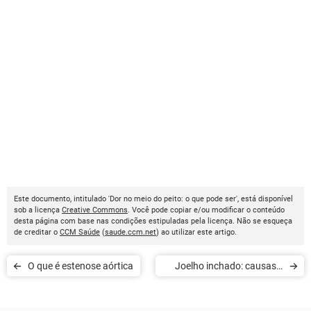
Este documento, intitulado 'Dor no meio do peito: o que pode ser', está disponível
sob a licença
Creative Commons
. Você pode copiar e/ou modificar o conteúdo
desta página com base nas condições estipuladas pela licença. Não se esqueça
de creditar o
CCM Saúde
(
saude.ccm.net
) ao utilizar este artigo.
O que é estenose aórtica
Joelho inchado: causas e
tratamento