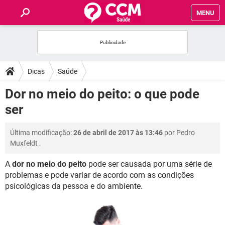
MENU
INÍCIO
FÓRUM
Dicas
Saúde
SAÚDE
Dor no meio do peito: o que pode
ser
FAMÍLIA
Última modificação:
26 de abril de 2017 às 13:46
por
Pedro
NUTRIÇÃO
Muxfeldt
.
A
dor no meio do peito
pode ser causada por uma série de
BEM-ESTAR
problemas e pode variar de acordo com as condições
psicológicas da pessoa e do ambiente.
SEXUALIDADE
GLOSSÁRIO