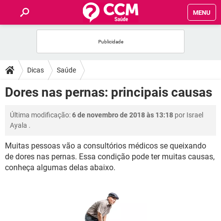
MENU
INÍCIO
FÓRUM
Dicas
Saúde
SAÚDE
Dores nas pernas: principais causas
FAMÍLIA
Última modificação:
6 de novembro de 2018 às 13:18
por
Israel
Ayala
.
NUTRIÇÃO
Muitas pessoas vão a consultórios médicos se queixando
de dores nas pernas. Essa condição pode ter muitas causas,
BEM-ESTAR
conheça algumas delas abaixo.
SEXUALIDADE
GLOSSÁRIO