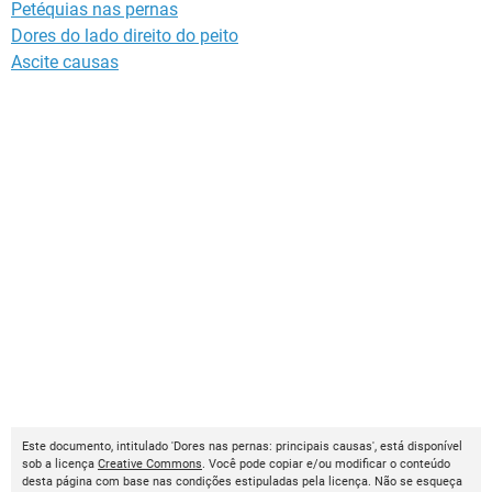
Petéquias nas pernas
Dores do lado direito do peito
Ascite causas
Este documento, intitulado 'Dores nas pernas: principais causas', está disponível
sob a licença
Creative Commons
. Você pode copiar e/ou modificar o conteúdo
desta página com base nas condições estipuladas pela licença. Não se esqueça