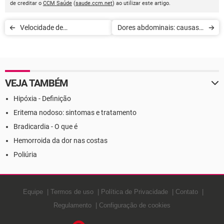
de creditar o
CCM Saúde
(
saude.ccm.net
) ao utilizar este artigo.
Velocidade de
Dores abdominais: causas e
hemossedimentação:
sintomas associados
entenda para que serve o
exame
VEJA TAMBÉM
Hipóxia - Definição
Eritema nodoso: sintomas e tratamento
Bradicardia - O que é
Hemorroida da dor nas costas
Poliúria
Equipe
Termos de uso
Política de Privacidade
Contato
Regulamento
Configuração de cookies