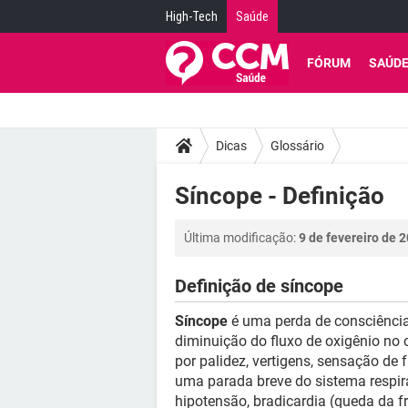
High-Tech
Saúde
FÓRUM
SAÚD
Dicas
Glossário
Síncope - Definição
Última modificação:
9 de fevereiro de 
Definição de síncope
Síncope
é uma perda de consciência
diminuição do fluxo de oxigênio no 
por palidez, vertigens, sensação d
uma parada breve do sistema respira
hipotensão, bradicardia (queda da f