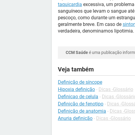
taquicardia
excessiva, um problema 
sanguíneos que levam o sangue até 
pescoço, como durante um estrangu
geralmente breve. Em caso de
sint
verdadeira, denominamos lipotimia.
CCM Saúde
é uma publicação informa
Veja também
Definição de síncope
Hipoxia definição
-
Dicas -Glossário
Definicao de celula
-
Dicas -Glossári
Definição de fenotipo
-
Dicas -Gloss
Definição de anatomia
-
Dicas -Glos
Anuria definição
-
Dicas -Glossário