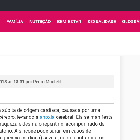
E
FAMÍLIA
NUTRIÇÃO
BEM-ESTAR
SEXUALIDADE
GLOSSÁ
2018 às 18:31
por
Pedro Muxfeldt
.
 súbita de origem cardíaca, causada por uma
cérebro, levando à
anoxia
cerebral. Ela se manifesta
e fraqueza e desmaio repentino, acompanhado de
tório. A síncope pode surgir em casos de
requencia cardíaca) severa, ou ao contrário uma