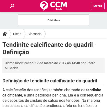
MENU
INÍCIO
FÓRUM
Dicas
Glossário
SAÚDE
Tendinite calcificante do quadril -
Definição
FAMÍLIA
Última modificação:
17 de março de 2017 às 14:48
por
Pedro
NUTRIÇÃO
Muxfeldt
.
BEM-ESTAR
Definição de tendinite calcificante do quadril
A calcificação dos tendões, também chamada de
tendinite
SEXUALIDADE
calcificante
, é uma patologia benigna. Ela é a consequência
de depósitos de cristais de cálcio nos tendões. Na maioria
GLOSSÁRIO
dos casos, a calcificação tendinosa afeta os tendões do