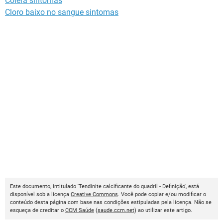
Colera sintomas
Cloro baixo no sangue sintomas
Este documento, intitulado 'Tendinite calcificante do quadril - Definição', está
disponível sob a licença
Creative Commons
. Você pode copiar e/ou modificar o
conteúdo desta página com base nas condições estipuladas pela licença. Não se
esqueça de creditar o
CCM Saúde
(
saude.ccm.net
) ao utilizar este artigo.