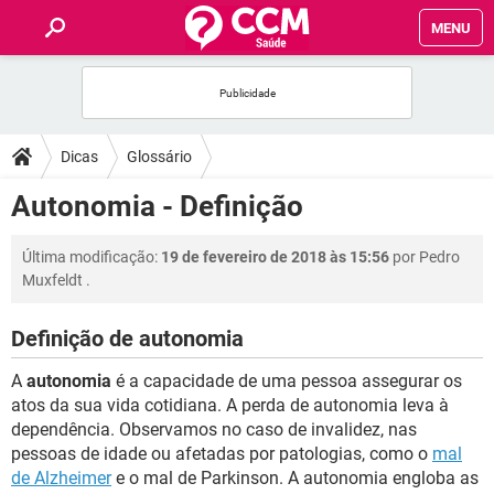
MENU
INÍCIO
FÓRUM
Dicas
Glossário
SAÚDE
Autonomia - Definição
FAMÍLIA
Última modificação:
19 de fevereiro de 2018 às 15:56
por
Pedro
Muxfeldt
.
NUTRIÇÃO
Definição de autonomia
BEM-ESTAR
A
autonomia
é a capacidade de uma pessoa assegurar os
atos da sua vida cotidiana. A perda de autonomia leva à
SEXUALIDADE
dependência. Observamos no caso de invalidez, nas
pessoas de idade ou afetadas por patologias, como o
mal
de Alzheimer
e o mal de Parkinson. A autonomia engloba as
GLOSSÁRIO