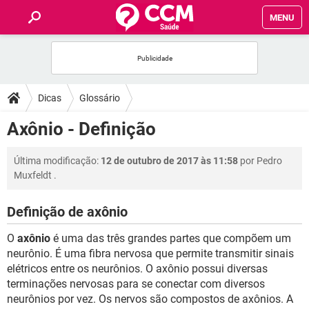
MENU
INÍCIO
FÓRUM
Dicas
Glossário
SAÚDE
Axônio - Definição
FAMÍLIA
Última modificação:
12 de outubro de 2017 às 11:58
por
Pedro
Muxfeldt
.
NUTRIÇÃO
Definição de axônio
BEM-ESTAR
O
axônio
é uma das três grandes partes que compõem um
neurônio. É uma fibra nervosa que permite transmitir sinais
SEXUALIDADE
elétricos entre os neurônios. O axônio possui diversas
terminações nervosas para se conectar com diversos
neurônios por vez. Os nervos são compostos de axônios. A
GLOSSÁRIO