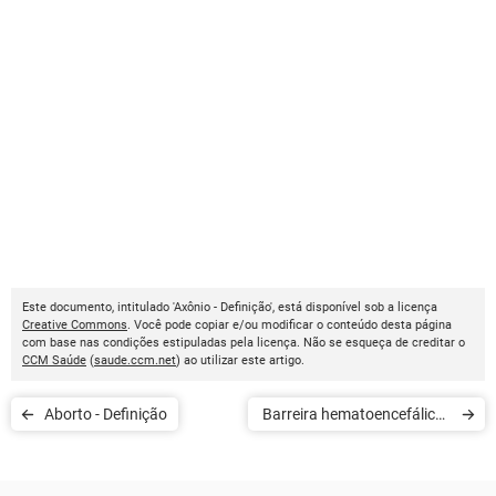
Este documento, intitulado 'Axônio - Definição', está disponível sob a licença
Creative Commons
. Você pode copiar e/ou modificar o conteúdo desta página
com base nas condições estipuladas pela licença. Não se esqueça de creditar o
CCM Saúde
(
saude.ccm.net
) ao utilizar este artigo.
Aborto - Definição
Barreira hematoencefálica -
Definição