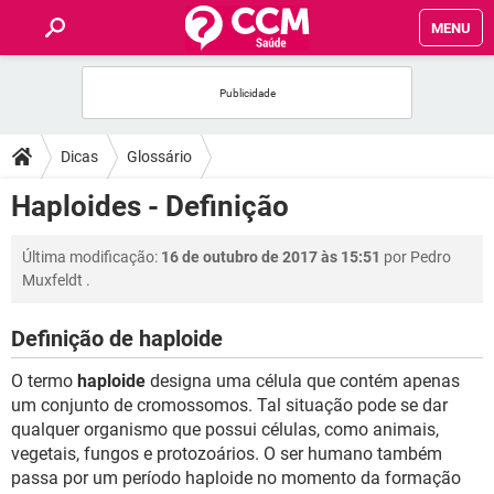
MENU
INÍCIO
FÓRUM
Dicas
Glossário
SAÚDE
Haploides - Definição
FAMÍLIA
Última modificação:
16 de outubro de 2017 às 15:51
por
Pedro
Muxfeldt
.
NUTRIÇÃO
Definição de haploide
BEM-ESTAR
O termo
haploide
designa uma célula que contém apenas
um conjunto de cromossomos. Tal situação pode se dar
SEXUALIDADE
qualquer organismo que possui células, como animais,
vegetais, fungos e protozoários. O ser humano também
passa por um período haploide no momento da formação
GLOSSÁRIO