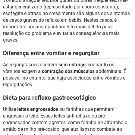
Vômitos, amigdalites, bronquites ou otites frequentes, mal-
estar generalizado (representado por choro constante),
esofagite e atraso no crescimento são alguns dos sintomas
de casos graves do refluxo em bebês. Nestes casos, é
importante um acompanhamento mais detido para
resolução do problema e evitar as consequências mais
graves.
Diferença entre vomitar e regurgitar
As regurgitações ocorrem
sem esforço
, enquanto os
vômitos exigem a
contração dos músculos
abdominais. É
possível, no entanto, que haja associação entre vômitos e
regurgitações.
Dieta para refluxo gastroesofágico
Utilize
leites engrossados
ou farinhas que permitam
engrossar o leite. Esses leites antirrefluxo ou pré-
engrossados contêm agentes, como farinha de alfarroba e
amido de milho pré-cozido, que auxiliam no combate ao