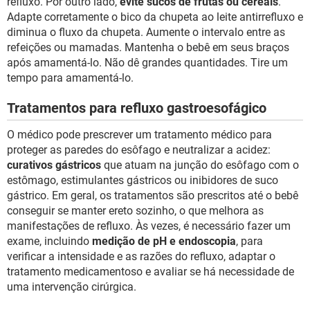
refluxo. Por outro lado,
evite sucos de frutas ou cereais
.
Adapte corretamente o bico da chupeta ao leite antirrefluxo e
diminua o fluxo da chupeta. Aumente o intervalo entre as
refeições ou mamadas. Mantenha o bebê em seus braços
após amamentá-lo. Não dê grandes quantidades. Tire um
tempo para amamentá-lo.
Tratamentos para refluxo gastroesofágico
O médico pode prescrever um tratamento médico para
proteger as paredes do esôfago e neutralizar a acidez:
curativos gástricos
que atuam na junção do esôfago com o
estômago, estimulantes gástricos ou inibidores de suco
gástrico. Em geral, os tratamentos são prescritos até o bebê
conseguir se manter ereto sozinho, o que melhora as
manifestações de refluxo. Às vezes, é necessário fazer um
exame, incluindo
medição de pH e endoscopia
, para
verificar a intensidade e as razões do refluxo, adaptar o
tratamento medicamentoso e avaliar se há necessidade de
uma intervenção cirúrgica.