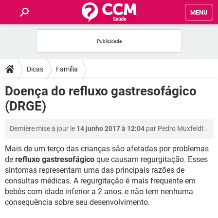
MENU
INÍCIO
FORUMS
Dicas
Família
SAÚDE
Doença do refluxo gastresofágico
(DRGE)
FAMÍLIA
Dernière mise à jour le
14 junho 2017 à 12:04
par
Pedro Muxfeldt
.
NUTRIÇÃO
Mais de um terço das crianças são afetadas por problemas
de
refluxo gastresofágico
que causam regurgitação. Esses
BEM-ESTAR
sintomas representam uma das principais razões de
consultas médicas. A regurgitação é mais frequente em
SEXUALIDADE
bebês com idade inferior a 2 anos, e não tem nenhuma
consequência sobre seu desenvolvimento.
GLOSSÁRIO