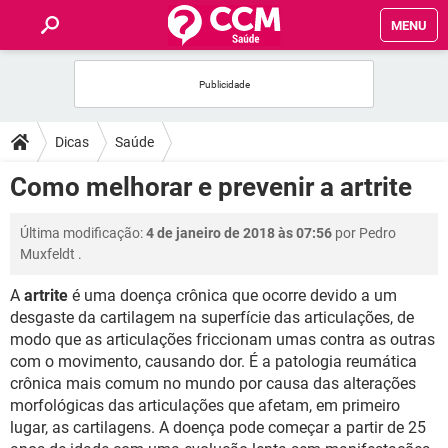
MENU
INÍCIO
FÓRUM
Dicas
Saúde
SAÚDE
Como melhorar e prevenir a artrite
FAMÍLIA
Última modificação:
4 de janeiro de 2018 às 07:56
por
Pedro
Muxfeldt
.
NUTRIÇÃO
A
artrite
é uma doença crônica que ocorre devido a um
desgaste da cartilagem na superfície das articulações, de
BEM-ESTAR
modo que as articulações friccionam umas contra as outras
com o movimento, causando dor. É a patologia reumática
SEXUALIDADE
crônica mais comum no mundo por causa das alterações
morfológicas das articulações que afetam, em primeiro
lugar, as cartilagens. A doença pode começar a partir de 25
GLOSSÁRIO