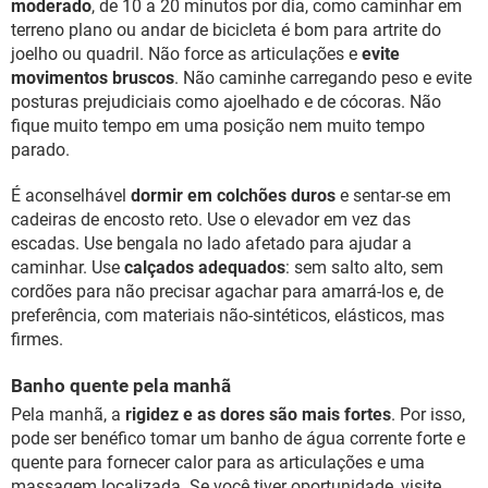
moderado
, de 10 a 20 minutos por dia, como caminhar em
terreno plano ou andar de bicicleta é bom para artrite do
joelho ou quadril. Não force as articulações e
evite
movimentos bruscos
. Não caminhe carregando peso e evite
posturas prejudiciais como ajoelhado e de cócoras. Não
fique muito tempo em uma posição nem muito tempo
parado.
É aconselhável
dormir em colchões duros
e sentar-se em
cadeiras de encosto reto. Use o elevador em vez das
escadas. Use bengala no lado afetado para ajudar a
caminhar. Use
calçados adequados
: sem salto alto, sem
cordões para não precisar agachar para amarrá-los e, de
preferência, com materiais não-sintéticos, elásticos, mas
firmes.
Banho quente pela manhã
Pela manhã, a
rigidez e as dores são mais fortes
. Por isso,
pode ser benéfico tomar um banho de água corrente forte e
quente para fornecer calor para as articulações e uma
massagem localizada. Se você tiver oportunidade, visite