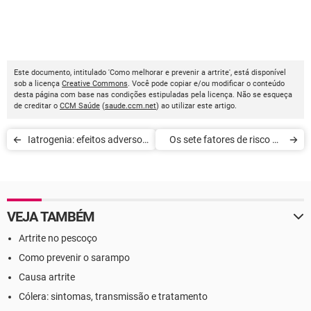
Este documento, intitulado 'Como melhorar e prevenir a artrite', está disponível
sob a licença
Creative Commons
. Você pode copiar e/ou modificar o conteúdo
desta página com base nas condições estipuladas pela licença. Não se esqueça
de creditar o
CCM Saúde
(
saude.ccm.net
) ao utilizar este artigo.
Iatrogenia: efeitos adversos
Os sete fatores de risco do
de tratamentos
Alzheimer
VEJA TAMBÉM
Artrite no pescoço
Como prevenir o sarampo
Causa artrite
Cólera: sintomas, transmissão e tratamento