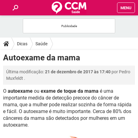
MENU
INÍCIO
FÓRUM
Dicas
Saúde
SAÚDE
Autoexame da mama
FAMÍLIA
Última modificação:
21 de dezembro de 2017 às 17:40
por
Pedro
Muxfeldt
.
NUTRIÇÃO
O
autoexame
ou
exame de toque da mama
é uma
importante medida de detecção precoce do câncer de
BEM-ESTAR
mama, que a mulher pode realizar sozinha de forma rápida
e fácil. O autoexame é muito importante. Cerca de 80% dos
SEXUALIDADE
cânceres da mama são detectados por mulheres em um
autoexame.
GLOSSÁRIO