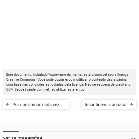
Este documento, intitulado 'Autoexame da mama', está disponível sob a licença
Creative Commons
. Você pode copiar e/ou modificar o conteúdo desta página
com base nas condições estipuladas pela licença. Não se esqueça de creditar o
CCM Saúde
(
saude.ccm.net
) ao utilizar este artigo.
Por que somos cada vez
Incontinência urinária
mais alérgicos?