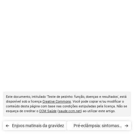
Este documento, intitulado 'Teste de pezinho: função, doenças e resultados', está
disponível sob a licença
Creative Commons
. Você pode copiar e/ou modificar o
conteúdo desta página com base nas condições estipuladas pela licença. Não se
esqueça de creditar o
CCM Saúde
(
saude.ccm.net
) ao utilizar este artigo.
Enjoos matinais da gravidez
Pré-eclâmpsia: sintomas e