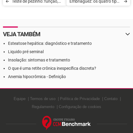
Teste de pezinho: função,
Embriaguez: os quatro tipos
doenças e resultados
de bêbados
VEJA TAMBÉM
Esteatose hepática: diagnóstico e tratamento
Liquido pré seminal
Insolação: sintomas e tratamento
O que é uma retite crônica inespecífica discreta?
Anemia hipocrômica - Definição
Equipe
Termos de uso
Política de Privacidade
Contato
Regulamento
Configuração de cookies