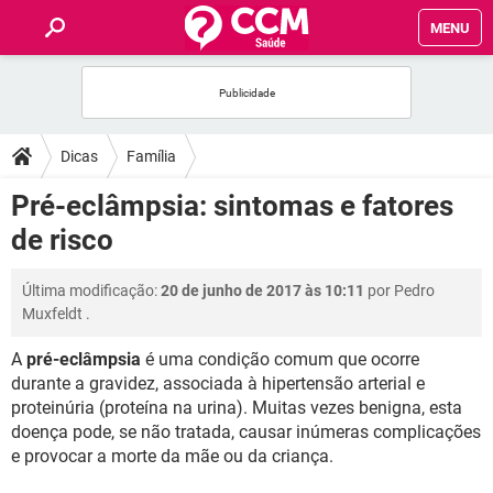
MENU
INÍCIO
FÓRUM
Dicas
Família
SAÚDE
Pré-eclâmpsia: sintomas e fatores
de risco
FAMÍLIA
Última modificação:
20 de junho de 2017 às 10:11
por
Pedro
NUTRIÇÃO
Muxfeldt
.
A
pré-eclâmpsia
é uma condição comum que ocorre
BEM-ESTAR
durante a gravidez, associada à hipertensão arterial e
proteinúria (proteína na urina). Muitas vezes benigna, esta
SEXUALIDADE
doença pode, se não tratada, causar inúmeras complicações
e provocar a morte da mãe ou da criança.
GLOSSÁRIO