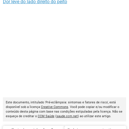
Dor leve do lado direito do peito
Este documento, intitulado 'Pré-eclâmpsia: sintomas e fatores de risco', está
disponível sob a licença
Creative Commons
. Você pode copiar e/ou modificar o
conteúdo desta página com base nas condições estipuladas pela licença. Não se
esqueça de creditar o
CCM Saúde
(
saude.ccm.net
) ao utilizar este artigo.