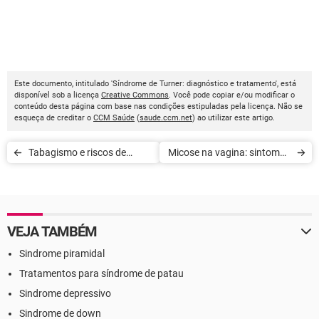
Este documento, intitulado 'Síndrome de Turner: diagnóstico e tratamento', está
disponível sob a licença
Creative Commons
. Você pode copiar e/ou modificar o
conteúdo desta página com base nas condições estipuladas pela licença. Não se
esqueça de creditar o
CCM Saúde
(
saude.ccm.net
) ao utilizar este artigo.
Tabagismo e riscos de
Micose na vagina: sintomas
transtornos psiquiátricos
e tratamento
VEJA TAMBÉM
Sindrome piramidal
Tratamentos para síndrome de patau
Sindrome depressivo
Sindrome de down