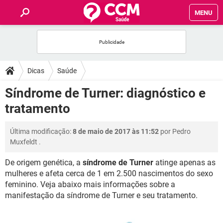
MENU
INÍCIO
FÓRUM
Dicas
Saúde
SAÚDE
Síndrome de Turner: diagnóstico e
tratamento
FAMÍLIA
Última modificação:
8 de maio de 2017 às 11:52
por
Pedro
NUTRIÇÃO
Muxfeldt
.
De origem genética, a
síndrome de Turner
atinge apenas as
BEM-ESTAR
mulheres e afeta cerca de 1 em 2.500 nascimentos do sexo
feminino. Veja abaixo mais informações sobre a
SEXUALIDADE
manifestação da síndrome de Turner e seu tratamento.
GLOSSÁRIO