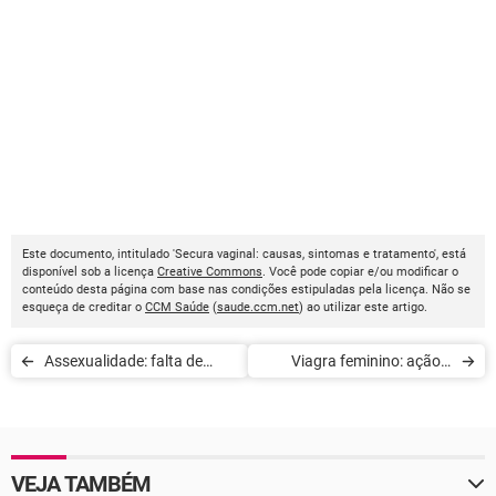
Este documento, intitulado 'Secura vaginal: causas, sintomas e tratamento', está
disponível sob a licença
Creative Commons
. Você pode copiar e/ou modificar o
conteúdo desta página com base nas condições estipuladas pela licença. Não se
esqueça de creditar o
CCM Saúde
(
saude.ccm.net
) ao utilizar este artigo.
Assexualidade: falta de
Viagra feminino: ação e
desejo sexual
efeitos colaterais
VEJA TAMBÉM