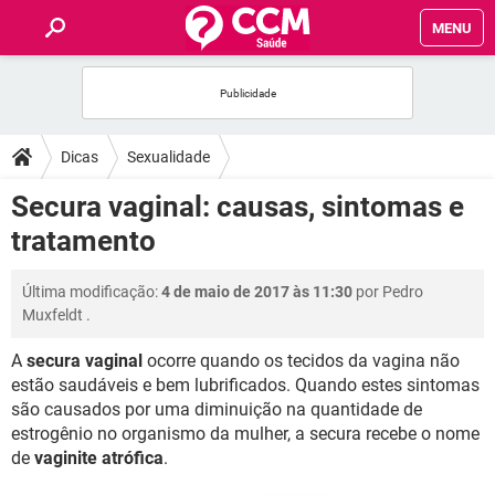
MENU
INÍCIO
FÓRUM
Dicas
Sexualidade
SAÚDE
Secura vaginal: causas, sintomas e
tratamento
FAMÍLIA
Última modificação:
4 de maio de 2017 às 11:30
por
Pedro
NUTRIÇÃO
Muxfeldt
.
A
secura vaginal
ocorre quando os tecidos da vagina não
BEM-ESTAR
estão saudáveis e bem lubrificados. Quando estes sintomas
são causados por uma diminuição na quantidade de
SEXUALIDADE
estrogênio no organismo da mulher, a secura recebe o nome
de
vaginite atrófica
.
GLOSSÁRIO