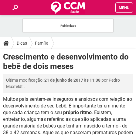
MENU
INÍCIO
FÓRUM
Dicas
Família
SAÚDE
Crescimento e desenvolvimento do
bebê de dois meses
FAMÍLIA
Última modificação:
21 de junho de 2017 às 11:38
por
Pedro
NUTRIÇÃO
Muxfeldt
.
Muitos pais sentem-se inseguros e ansiosos com relação ao
BEM-ESTAR
desenvolvimento de seu bebê. É importante ter em mente
que cada criança tem o seu
próprio ritmo
. Existem,
SEXUALIDADE
entretanto, algumas referências que são aplicadas a uma
grande maioria de bebês que tenham nascido a termo - de
GLOSSÁRIO
38 a 42 semanas. Aqueles que nasceram prematuros podem