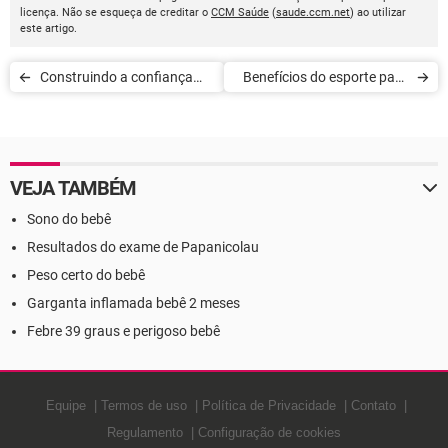
licença. Não se esqueça de creditar o
CCM Saúde
(
saude.ccm.net
) ao utilizar
este artigo.
Construindo a confiança
Benefícios do esporte para
dos filhos
toda a família
VEJA TAMBÉM
Sono do bebê
Resultados do exame de Papanicolau
Peso certo do bebê
Garganta inflamada bebê 2 meses
Febre 39 graus e perigoso bebê
Equipe
Termos de uso
Política de Privacidade
Contato
Regulamento
Configuração de cookies