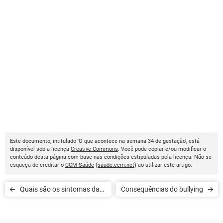
Este documento, intitulado 'O que acontece na semana 34 de gestação', está
disponível sob a licença
Creative Commons
. Você pode copiar e/ou modificar o
conteúdo desta página com base nas condições estipuladas pela licença. Não se
esqueça de creditar o
CCM Saúde
(
saude.ccm.net
) ao utilizar este artigo.
Quais são os sintomas da
Consequências do bullying
gravidez