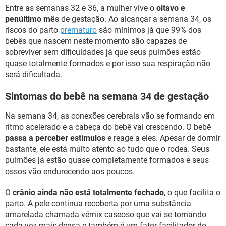
Entre as semanas 32 e 36, a mulher vive o
oitavo e
penúltimo mês
de gestação. Ao alcançar a semana 34, os
riscos do parto
prematuro
são mínimos já que 99% dos
bebês que nascem neste momento são capazes de
sobreviver sem dificuldades já que seus pulmões estão
quase totalmente formados e por isso sua respiração não
será dificultada.
Sintomas do bebê na semana 34 de gestação
Na semana 34, as conexões cerebrais vão se formando em
ritmo acelerado e a cabeça do bebê vai crescendo. O bebê
passa a perceber estímulos
e reage a eles. Apesar de dormir
bastante, ele está muito atento ao tudo que o rodea. Seus
pulmões já estão quase completamente formados e seus
ossos vão endurecendo aos poucos.
O
crânio ainda não está totalmente fechado
, o que facilita o
parto. A pele continua recoberta por uma substância
amarelada chamada vérnix caseoso que vai se tornando
cada vez mais densa e também é um fator facilitador do