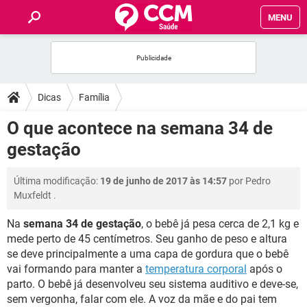
MENU
INÍCIO
FÓRUM
Dicas
Família
SAÚDE
O que acontece na semana 34 de
gestação
FAMÍLIA
Última modificação:
19 de junho de 2017 às 14:57
por
Pedro
NUTRIÇÃO
Muxfeldt
.
Na
semana 34 de gestação
, o bebê já pesa cerca de 2,1 kg e
BEM-ESTAR
mede perto de 45 centímetros. Seu ganho de peso e altura
se deve principalmente a uma capa de gordura que o bebê
SEXUALIDADE
vai formando para manter a
temperatura corporal
após o
parto. O bebê já desenvolveu seu sistema auditivo e deve-se,
GLOSSÁRIO
sem vergonha, falar com ele. A voz da mãe e do pai tem