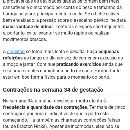
É provável que as atividades diárias se tornem bem mais
cansativas e o incômodo por conta do peso e tamanho da
barriga só piore, principalmente à noite. Se o bebê estiver
bem encaixado, a pressão sobre o assoalho pélvico lhe dará
maior vontade de urinar
. Tonturas e enjoos são frequentes
e, portanto, evite levantar-se muito rápido ou realizar
movimentos bruscos.
A
digestão
se torna mais lenta e pesada. Faça
pequenas
refeições
ao longo do dia em vez de comer em excesso no
almoço e jantar. Continue
praticando exercícios
ainda que
seja uma simples caminhada perto de casa. É importante
estar em boa forma física para o momento do parto.
Contrações na semana 34 de gestação
Na semana 34, a mulher deve estar muito atenta à
frequência e quantidade das contrações
. Ter mais de cinco
contrações por hora é indicativo de que o parto está
começando. Há também as chamadas contrações falsas
(ou de Braxton Hicks). Apesar de incômodas, elas não se