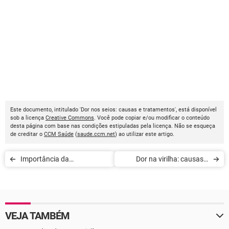
Este documento, intitulado 'Dor nos seios: causas e tratamentos', está disponível
sob a licença
Creative Commons
. Você pode copiar e/ou modificar o conteúdo
desta página com base nas condições estipuladas pela licença. Não se esqueça
de creditar o
CCM Saúde
(
saude.ccm.net
) ao utilizar este artigo.
Importância da
Dor na virilha: causas e
hemoglobina Glicada ou
fatores de risco
HbA1c
VEJA TAMBÉM