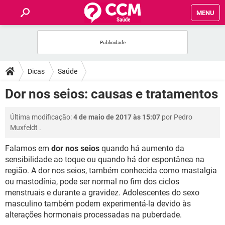
MENU
INÍCIO
FÓRUM
Dicas
Saúde
SAÚDE
Dor nos seios: causas e tratamentos
FAMÍLIA
Última modificação:
4 de maio de 2017 às 15:07
por
Pedro
Muxfeldt
.
NUTRIÇÃO
Falamos em
dor nos seios
quando há aumento da
sensibilidade ao toque ou quando há dor espontânea na
BEM-ESTAR
região. A dor nos seios, também conhecida como mastalgia
ou mastodínia, pode ser normal no fim dos ciclos
SEXUALIDADE
menstruais e durante a gravidez. Adolescentes do sexo
masculino também podem experimentá-la devido às
alterações hormonais processadas na puberdade.
GLOSSÁRIO