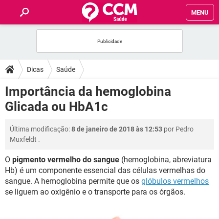
MENU
INÍCIO
FÓRUM
Dicas
Saúde
SAÚDE
Importância da hemoglobina
Glicada ou HbA1c
FAMÍLIA
Última modificação:
8 de janeiro de 2018 às 12:53
por
Pedro
NUTRIÇÃO
Muxfeldt
.
O
pigmento vermelho do sangue
(hemoglobina, abreviatura
BEM-ESTAR
Hb) é um componente essencial das células vermelhas do
sangue. A hemoglobina permite que os
glóbulos vermelhos
SEXUALIDADE
se liguem ao oxigênio e o transporte para os órgãos.
GLOSSÁRIO