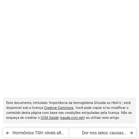
Este documento, intitulado 'Importância da hemoglobina Glicada ou HbA1c', está
disponível sob a licença
Creative Commons
. Você pode copiar e/ou modificar o
conteúdo desta página com base nas condições estipuladas pela licença. Não se
esqueça de creditar o
CCM Saúde
(
saude.ccm.net
) ao utilizar este artigo.
Hormônios TSH: níveis altos
Dor nos seios: causas e