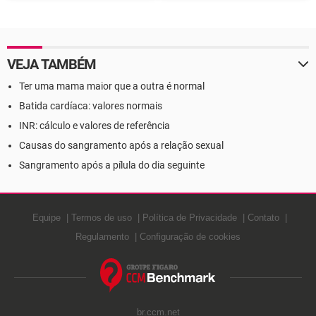
e baixos
tratamentos
VEJA TAMBÉM
Ter uma mama maior que a outra é normal
Batida cardíaca: valores normais
INR: cálculo e valores de referência
Causas do sangramento após a relação sexual
Sangramento após a pílula do dia seguinte
Equipe
Termos de uso
Política de Privacidade
Contato
Regulamento
Configuração de cookies
br.ccm.net