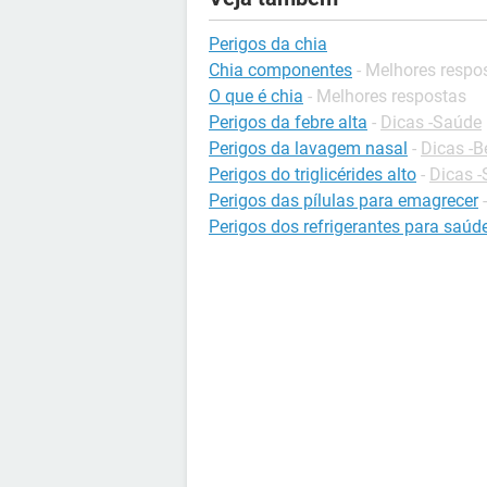
Perigos da chia
Chia componentes
- Melhores respo
O que é chia
- Melhores respostas
Perigos da febre alta
-
Dicas -Saúde
Perigos da lavagem nasal
-
Dicas -B
Perigos do triglicérides alto
-
Dicas 
Perigos das pílulas para emagrecer
Perigos dos refrigerantes para saúd