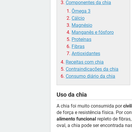
Componentes da chia
Ômega 3
Cálcio
Magnésio
Manganês e fósforo
Proteínas
Fibras
Antioxidantes
Receitas com chia
Contraindicações da chia
Consumo diário da chia
Uso da chia
A chia foi muito consumida por
civi
de força e resistência física. Por co
alimento funcional
repleto de fibras
oval, a chia pode ser encontrada na