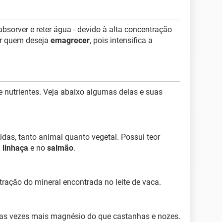
absorver e reter água - devido à alta concentração
por quem deseja
emagrecer
, pois intensifica a
 e nutrientes. Veja abaixo algumas delas e suas
das, tanto animal quanto vegetal. Possui teor
a
linhaça
e no
salmão
.
ração do mineral encontrada no leite de vaca.
uas vezes mais magnésio do que castanhas e nozes.