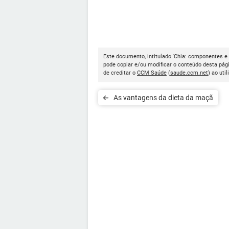
Este documento, intitulado 'Chia: componentes e 
pode copiar e/ou modificar o conteúdo desta pág
de creditar o
CCM Saúde
(
saude.ccm.net
) ao util
As vantagens da dieta da maçã