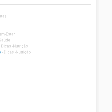
stas
em-Estar
-Saúde
-
Dicas -Nutrição
e
-
Dicas -Nutrição