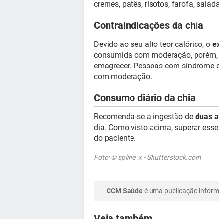
cremes, patês, risotos, farofa, salad
Contraindicações da chia
Devido ao seu alto teor calórico, o
e
consumida com moderação, porém, 
emagrecer. Pessoas com síndrome do
com moderação.
Consumo diário da chia
Recomenda-se a ingestão de
duas a
dia. Como visto acima, superar esse 
do paciente.
Foto: © spline_x - Shutterstock.com
CCM Saúde
é uma publicação informa
Veja também