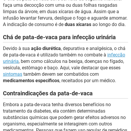
faça uma decocção com uma ou duas folhas rasgadas
limpas da árvore, em duas xícaras de água. Assim que a
infusão levantar fervura, desligue o fogo e aguarde amornar.
A indicação de consumo é de
duas xícaras
ao longo do dia.
Chá de pata-de-vaca para infecção urinária
Devido à sua
ação diurética
, depurativa e analgésica, o chá
de pata-de-vaca é utilizado também no combate à
infecção
urinária
, bem como cálculos na bexiga, doenças no fígado,
vesícula, estômago e baço. Aqui, vale destacar que esses
sintomas
também devem ser combatidos com
medicamentos específicos
, receitados por um médico.
Contraindicações da pata-de-vaca
Embora a pata-de-vaca tenha diversos benefícios no
tratamento da diabetes, ela contém determinadas
substâncias químicas que podem gerar efeitos adversos no
organismo, especialmente se interagirem com outros
medicamentos. Pessoas que fazem uso regular de remédios,