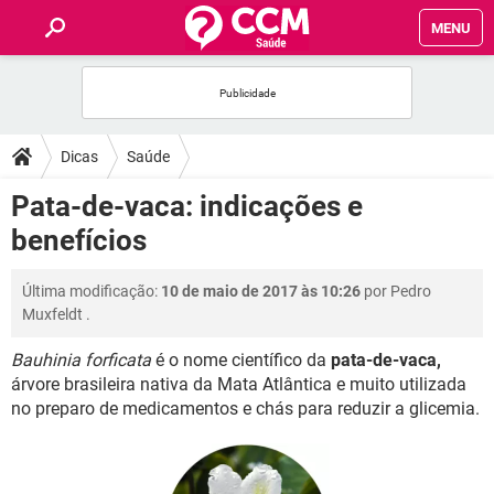
MENU
INÍCIO
FÓRUM
Dicas
Saúde
SAÚDE
Pata-de-vaca: indicações e
benefícios
FAMÍLIA
Última modificação:
10 de maio de 2017 às 10:26
por
Pedro
NUTRIÇÃO
Muxfeldt
.
Bauhinia forficata
é o nome científico da
pata-de-vaca,
BEM-ESTAR
árvore brasileira nativa da Mata Atlântica e muito utilizada
no preparo de medicamentos e chás para reduzir a glicemia.
SEXUALIDADE
GLOSSÁRIO