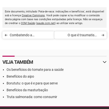
Este documento, intitulado 'Pata-de-vaca: indicações e benefícios', está disponível
sob a licença
Creative Commons
. Você pode copiar e/ou modificar o conteúdo
desta página com base nas condições estipuladas pela licença. Não se esqueça
de creditar o
CCM Saúde
(
saude.ccm.net
) ao utilizar este artigo.
Combatendo a
O que é traumatismo
esquizofrenia em crianças
craniano
VEJA TAMBÉM
Os benefícios do tomate para a saúde
Benefícios do aipo
Borututu: o que é e para que serve
Benefícios da masturbação
Truta salmonada: como consumir