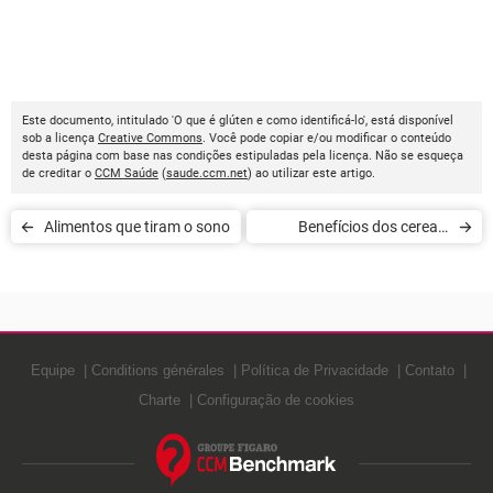
Este documento, intitulado 'O que é glúten e como identificá-lo', está disponível
sob a licença
Creative Commons
. Você pode copiar e/ou modificar o conteúdo
desta página com base nas condições estipuladas pela licença. Não se esqueça
de creditar o
CCM Saúde
(
saude.ccm.net
) ao utilizar este artigo.
Alimentos que tiram o sono
Benefícios dos cereais
integrais
Equipe
Conditions générales
Política de Privacidade
Contato
Charte
Configuração de cookies