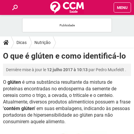
MENU
INÍCIO
FORUMS
Dicas
Nutrição
SAÚDE
O que é glúten e como identificá-lo
FAMÍLIA
Dernière mise à jour le
12 julho 2017 à 10:13
par
Pedro Muxfeldt
.
O
glúten
é uma substância resultante da mistura de
NUTRIÇÃO
proteínas encontradas no endosperma da semente de
cereais como o trigo, a cevada, o triticale e o centeio.
BEM-ESTAR
Atualmente, diversos produtos alimentícios possuem a frase
'contém glúten'
em suas embalagens, indicando às pessoas
SEXUALIDADE
portadoras de hipersensibilidade ao glúten para não
consumirem aquele alimento.
GLOSSÁRIO