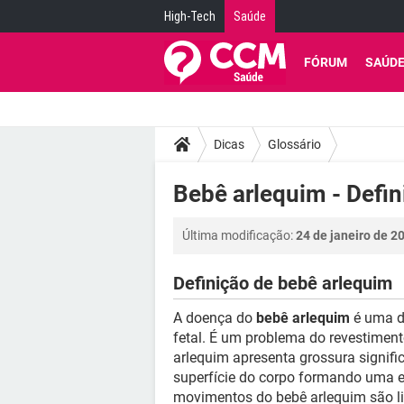
High-Tech
Saúde
FÓRUM
SAÚD
Dicas
Glossário
Bebê arlequim - Defin
Última modificação:
24 de janeiro de 2
Definição de bebê arlequim
A doença do
bebê arlequim
é uma d
fetal. É um problema do revestimen
arlequim apresenta grossura signif
superfície do corpo formando uma e
movimentos do bebê arlequim são lim