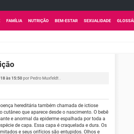
E
FAMÍLIA
NUTRIÇÃO
BEM-ESTAR
SEXUALIDADE
GLOSSÁ
ição
018 às 15:50
por
Pedro Muxfeldt
.
oença hereditária também chamada de ictiose
to cutâneo que aparece desde o nascimento. O bebê
icante e anormal da epiderme espalhada por toda a
spécie de capa. Essa capa é craquelada e dura. Os
itados e seus orifícios são entupidos. Olhos e