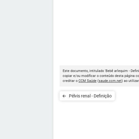
Este documento, intitulado 'Bebê arlequim - Defini
copiar e/ou modificar o conteúdo desta página c
creditar o
CCM Saúde
(
saude.ccm.net
) ao utiliza
Pélvis renal - Definição