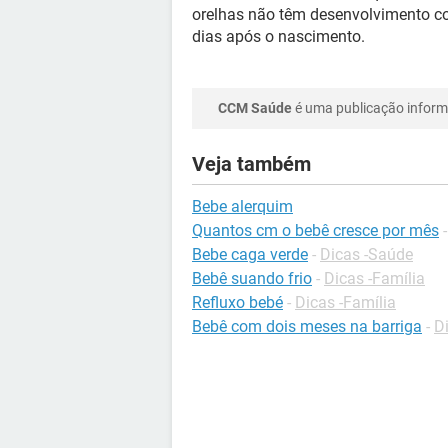
orelhas não têm desenvolvimento co
dias após o nascimento.
CCM Saúde
é uma publicação informa
Veja também
Bebe alerquim
Quantos cm o bebê cresce por mês
Bebe caga verde
-
Dicas -Saúde
Bebê suando frio
-
Dicas -Família
Refluxo bebé
-
Dicas -Família
Bebê com dois meses na barriga
-
D