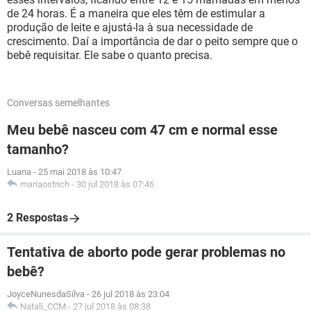
de 24 horas. É a maneira que eles têm de estimular a
produção de leite e ajustá-la à sua necessidade de
crescimento. Daí a importância de dar o peito sempre que o
bebê requisitar. Ele sabe o quanto precisa.
Conversas semelhantes
Meu bebê nasceu com 47 cm e normal esse
tamanho?
Luana
-
25 mai 2018 às 10:47
mariaostrich
-
30 jul 2018 às 07:46
2 Respostas
Tentativa de aborto pode gerar problemas no
bebê?
JoyceNunesdaSilva
-
26 jul 2018 às 23:04
Natali_CCM
-
27 jul 2018 às 08:38