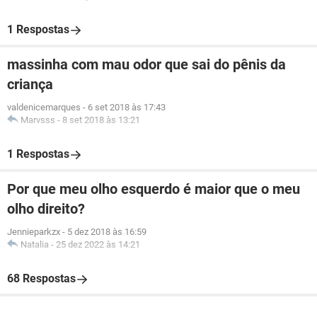
1 Respostas
massinha com mau odor que sai do pênis da
criança
valdenicemarques
-
6 set 2018 às 17:43
Marvsss
-
8 set 2018 às 13:21
1 Respostas
Por que meu olho esquerdo é maior que o meu
olho direito?
Jennieparkzx
-
5 dez 2018 às 16:59
Natalia
-
25 dez 2022 às 14:21
68 Respostas