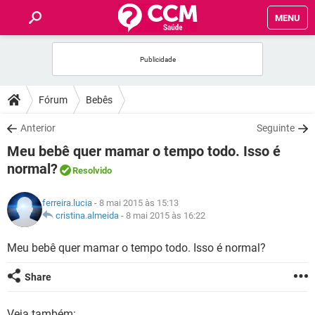
MENU
INÍCIO
FÓRUM
Fórum
Bebês
SAÚDE
Anterior
Seguinte
Meu bebê quer mamar o tempo todo. Isso é
FAMÍLIA
normal?
Resolvido
NUTRIÇÃO
ferreira.lucia
- 8 mai 2015 às 15:13
cristina.almeida
-
8 mai 2015 às 16:22
BEM-ESTAR
Meu bebê quer mamar o tempo todo. Isso é normal?
SEXUALIDADE
Share
GLOSSÁRIO
Veja também: