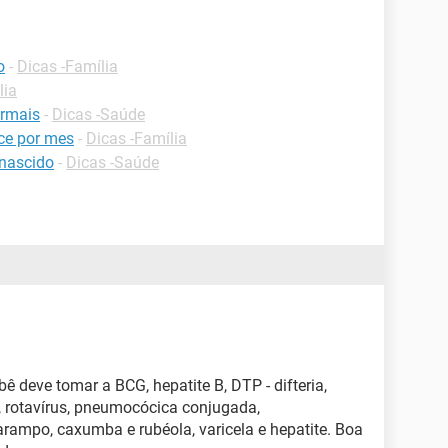
o
-
Dicas -Família
lia
ormais
-
Dicas -Saúde
ce por mes
-
Dicas -Família
 nascido
-
Dicas -Saúde
bê deve tomar a BCG, hepatite B, DTP - difteria,
al, rotavírus, pneumocócica conjugada,
arampo, caxumba e rubéola, varicela e hepatite. Boa