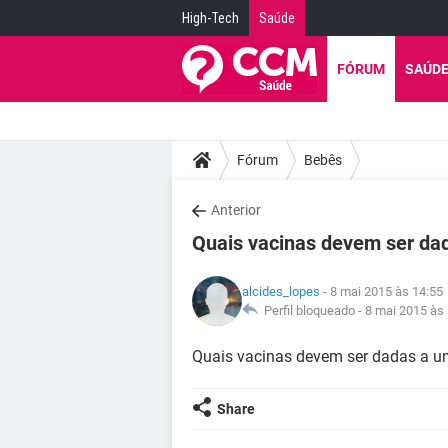
High-Tech
Saúde
FÓRUM
SAÚD
Fórum
Bebês
Anterior
Quais vacinas devem ser da
alcides_lopes
- 8 mai 2015 às 14:55
Perfil bloqueado -
8 mai 2015 às
Quais vacinas devem ser dadas a u
Share