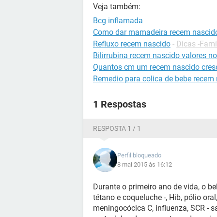
Veja também:
Bcg inflamada
Como dar mamadeira recem nascid
Refluxo recem nascido
-
Dicas -Famí
Bilirrubina recem nascido valores n
Quantos cm um recem nascido cres
Remedio para colica de bebe recem
1 Respostas
RESPOSTA 1 / 1
Perfil bloqueado
8 mai 2015 às 16:12
Durante o primeiro ano de vida, o be
tétano e coqueluche -, Hib, pólio or
meningocócica C, influenza, SCR - s