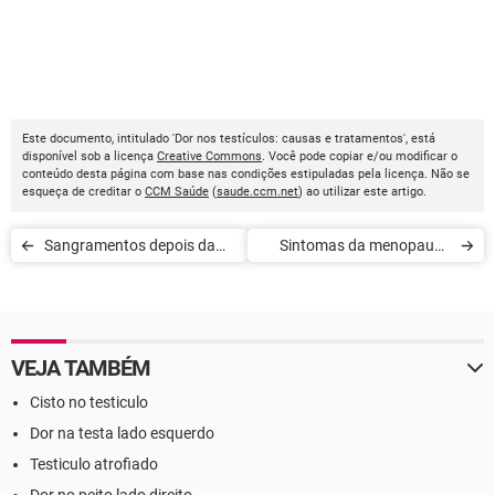
Este documento, intitulado 'Dor nos testículos: causas e tratamentos', está
disponível sob a licença
Creative Commons
. Você pode copiar e/ou modificar o
conteúdo desta página com base nas condições estipuladas pela licença. Não se
esqueça de creditar o
CCM Saúde
(
saude.ccm.net
) ao utilizar este artigo.
Sangramentos depois da
Sintomas da menopausa
menopausa
aos 50 anos
VEJA TAMBÉM
Cisto no testiculo
Dor na testa lado esquerdo
Testiculo atrofiado