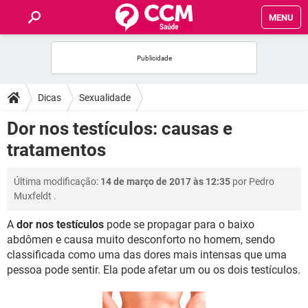
MENU
INÍCIO
FÓRUM
Dicas
Sexualidade
SAÚDE
Dor nos testículos: causas e
tratamentos
FAMÍLIA
Última modificação:
14 de março de 2017 às 12:35
por
Pedro
NUTRIÇÃO
Muxfeldt
.
A
dor nos testículos
pode se propagar para o baixo
BEM-ESTAR
abdômen e causa muito desconforto no homem, sendo
classificada como uma das dores mais intensas que uma
SEXUALIDADE
pessoa pode sentir. Ela pode afetar um ou os dois testículos.
GLOSSÁRIO