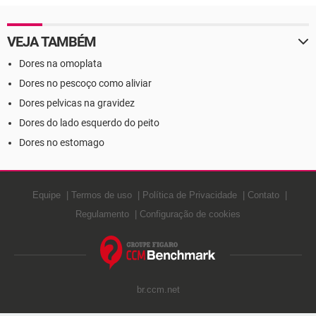
VEJA TAMBÉM
Dores na omoplata
Dores no pescoço como aliviar
Dores pelvicas na gravidez
Dores do lado esquerdo do peito
Dores no estomago
Equipe
Termos de uso
Política de Privacidade
Contato
Regulamento
Configuração de cookies
br.ccm.net