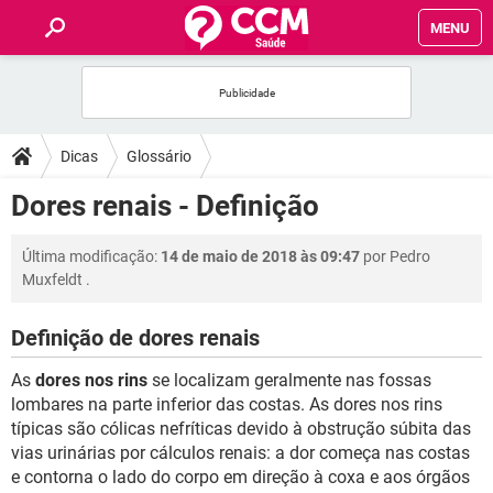
MENU
INÍCIO
FÓRUM
Dicas
Glossário
SAÚDE
Dores renais - Definição
FAMÍLIA
Última modificação:
14 de maio de 2018 às 09:47
por
Pedro
Muxfeldt
.
NUTRIÇÃO
Definição de dores renais
BEM-ESTAR
As
dores nos rins
se localizam geralmente nas fossas
lombares na parte inferior das costas. As dores nos rins
SEXUALIDADE
típicas são cólicas nefríticas devido à obstrução súbita das
vias urinárias por cálculos renais: a dor começa nas costas
e contorna o lado do corpo em direção à coxa e aos órgãos
GLOSSÁRIO