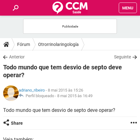
MENU
INÍCIO
FÓRUM
Fórum
Otrorrinolaringología
SAÚDE
Anterior
Seguinte
Todo mundo que tem desvio de septo deve
FAMÍLIA
operar?
NUTRIÇÃO
adriano_ribeiro
- 8 mai 2015 às 15:26
Perfil bloqueado -
8 mai 2015 às 16:49
BEM-ESTAR
Todo mundo que tem desvio de septo deve operar?
SEXUALIDADE
Share
GLOSSÁRIO
Veja também: