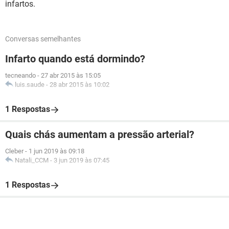
infartos.
Conversas semelhantes
Infarto quando está dormindo?
tecneando
-
27 abr 2015 às 15:05
luis.saude
-
28 abr 2015 às 10:02
1 Respostas
Quais chás aumentam a pressão arterial?
Cleber
-
1 jun 2019 às 09:18
Natali_CCM
-
3 jun 2019 às 07:45
1 Respostas