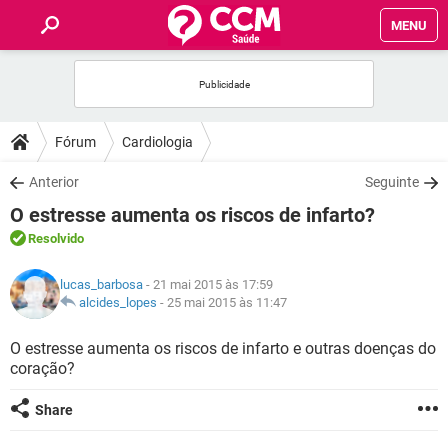
MENU
INÍCIO
FÓRUM
Fórum
Cardiologia
SAÚDE
Anterior
Seguinte
O estresse aumenta os riscos de infarto?
FAMÍLIA
Resolvido
NUTRIÇÃO
lucas_barbosa
- 21 mai 2015 às 17:59
alcides_lopes
-
25 mai 2015 às 11:47
BEM-ESTAR
O estresse aumenta os riscos de infarto e outras doenças do
coração?
SEXUALIDADE
Share
GLOSSÁRIO