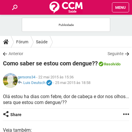
MENU
INÍCIO
FÓRUM
Fórum
Saúde
SAÚDE
Anterior
Seguinte
Como saber se estou com dengue??
Resolvido
FAMÍLIA
gersons34
- 22 mai 2015 às 15:36
NUTRIÇÃO
Luis Deutsch
-
25 mai 2015 às 18:58
Olá estou ha dias com febre, dor de cabeça e dor nos olhos...
BEM-ESTAR
sera que estou com dengue/??
SEXUALIDADE
Share
GLOSSÁRIO
Veja também: