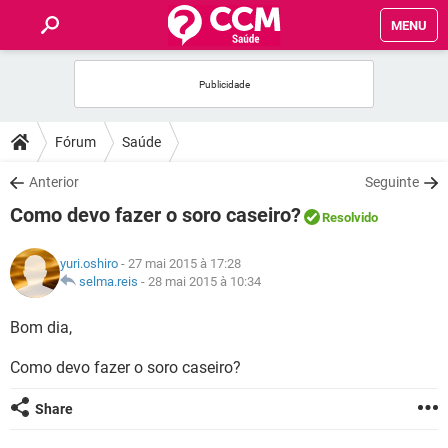
MENU
INÍCIO
FORUMS
Fórum
Saúde
SAÚDE
Anterior
Seguinte
Como devo fazer o soro caseiro?
Resolvido
FAMÍLIA
yuri.oshiro
- 27 mai 2015 à 17:28
NUTRIÇÃO
selma.reis
-
28 mai 2015 à 10:34
Bom dia,
BEM-ESTAR
Como devo fazer o soro caseiro?
SEXUALIDADE
Share
GLOSSÁRIO