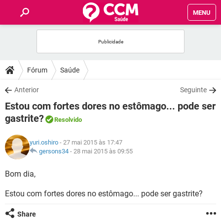
MENU
INÍCIO
FÓRUM
Fórum
Saúde
SAÚDE
Anterior
Seguinte
Estou com fortes dores no estômago... pode ser
FAMÍLIA
gastrite?
Resolvido
NUTRIÇÃO
yuri.oshiro
- 27 mai 2015 às 17:47
gersons34
-
28 mai 2015 às 09:55
BEM-ESTAR
Bom dia,
SEXUALIDADE
Estou com fortes dores no estômago... pode ser gastrite?
GLOSSÁRIO
Share