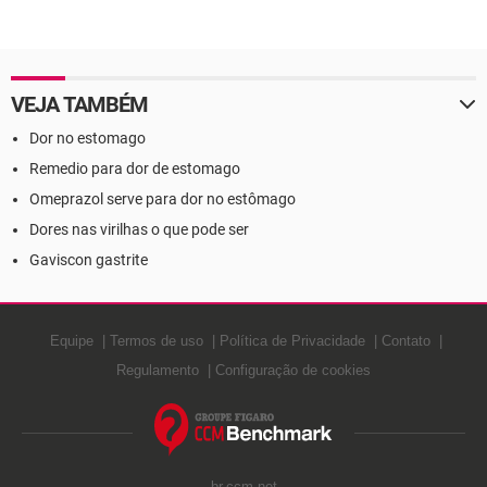
VEJA TAMBÉM
Dor no estomago
Remedio para dor de estomago
Omeprazol serve para dor no estômago
Dores nas virilhas o que pode ser
Gaviscon gastrite
Equipe
Termos de uso
Política de Privacidade
Contato
Regulamento
Configuração de cookies
br.ccm.net